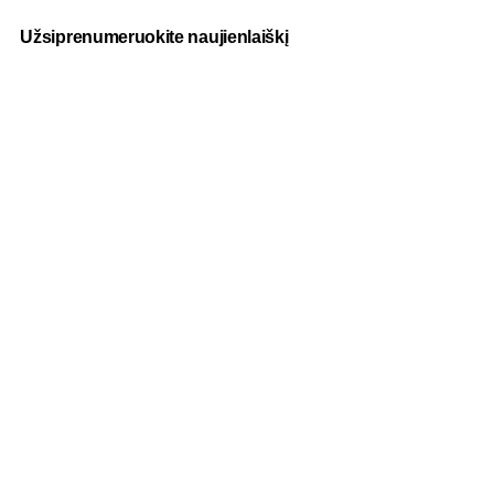
Užsiprenumeruokite naujienlaiškį
Paslaugos
Fotografija
Verslo dovanos
Spauda
Apranga verslui
Apie mus