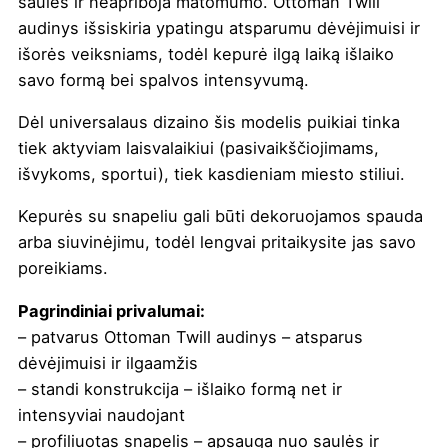
saulės ir neapriboja matomumo. Ottoman Twill
audinys išsiskiria ypatingu atsparumu dėvėjimuisi ir
išorės veiksniams, todėl kepurė ilgą laiką išlaiko
savo formą bei spalvos intensyvumą.
Dėl universalaus dizaino šis modelis puikiai tinka
tiek aktyviam laisvalaikiui (pasivaikščiojimams,
išvykoms, sportui), tiek kasdieniam miesto stiliui.
Kepurės su snapeliu gali būti dekoruojamos spauda
arba siuvinėjimu, todėl lengvai pritaikysite jas savo
poreikiams.
Pagrindiniai privalumai:
– patvarus Ottoman Twill audinys – atsparus
dėvėjimuisi ir ilgaamžis
– standi konstrukcija – išlaiko formą net ir
intensyviai naudojant
– profiliuotas snapelis – apsauga nuo saulės ir