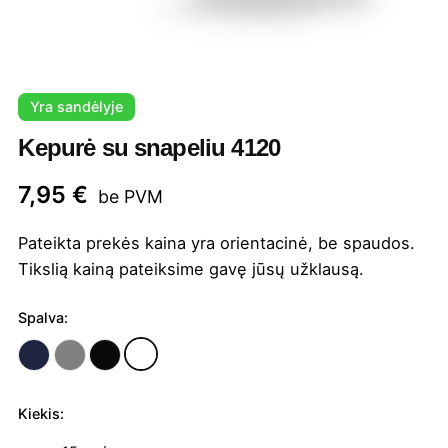
Yra sandėlyje
Kepurė su snapeliu 4120
7,95
€
be PVM
Pateikta prekės kaina yra orientacinė, be spaudos.
Tikslią kainą pateiksime gavę jūsų užklausą.
Spalva:
Kiekis:
produkto