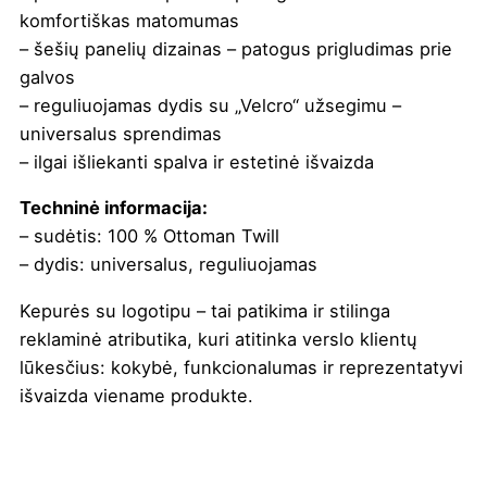
komfortiškas matomumas
– šešių panelių dizainas – patogus prigludimas prie
galvos
– reguliuojamas dydis su „Velcro“ užsegimu –
universalus sprendimas
– ilgai išliekanti spalva ir estetinė išvaizda
Techninė informacija:
– sudėtis: 100 % Ottoman Twill
– dydis: universalus, reguliuojamas
Kepurės su logotipu – tai patikima ir stilinga
reklaminė atributika, kuri atitinka verslo klientų
lūkesčius: kokybė, funkcionalumas ir reprezentatyvi
išvaizda viename produkte.
Spalva
Balta
,
Juoda
,
Pilka
,
Tamsiai
mėlyna