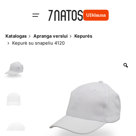
Skip
to
Užklausa
content
Katalogas
Apranga verslui
Kepurės
Kepurė su snapeliu 4120
Zo