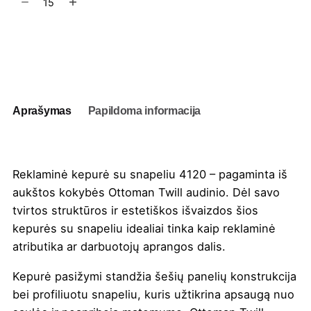
kiekis:
Kepurė
su
Į užklausų krepšelį
snapeliu
4120
Aprašymas
Papildoma informacija
Reklaminė kepurė su snapeliu 4120 – pagaminta iš
aukštos kokybės Ottoman Twill audinio. Dėl savo
tvirtos struktūros ir estetiškos išvaizdos šios
kepurės su snapeliu idealiai tinka kaip reklaminė
atributika ar darbuotojų aprangos dalis.
Kepurė pasižymi standžia šešių panelių konstrukcija
bei profiliuotu snapeliu, kuris užtikrina apsaugą nuo