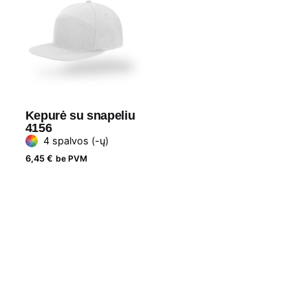
Kepurė su snapeliu
4156
4 spalvos (-ų)
6,45
€
be PVM