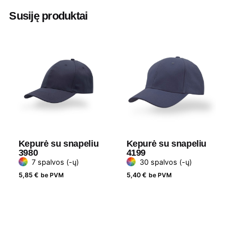
Susiję produktai
Minimalus užsakomas
15 vnt
kiekis
Dydis
Universalus, reguliuojamas
Medžiaga
100 % Ottoman Twill
Prekės ženklas
Headwear
Kepurė su snapeliu
Kepurė su snapeliu
3980
4199
7 spalvos (-ų)
30 spalvos (-ų)
5,85
€
be PVM
5,40
€
be PVM