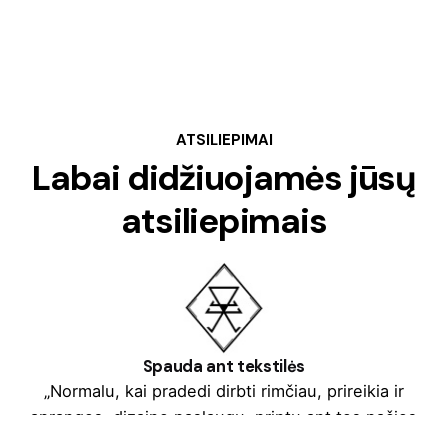
ATSILIEPIMAI
Labai didžiuojamės jūsų
atsiliepimais
Spauda ant tekstilės
„Normalu, kai pradedi dirbti rimčiau, prireikia ir
aprangos, dizaino paslaugų, printų ant tos pačios
aprangos, dovanų. Kolega Tomas Augulis pasiūlė