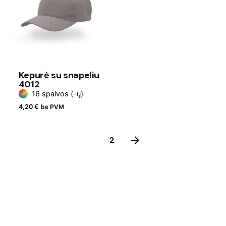
Kepurė su snapeliu
4012
16 spalvos (-ų)
4,20
€
be PVM
1
2