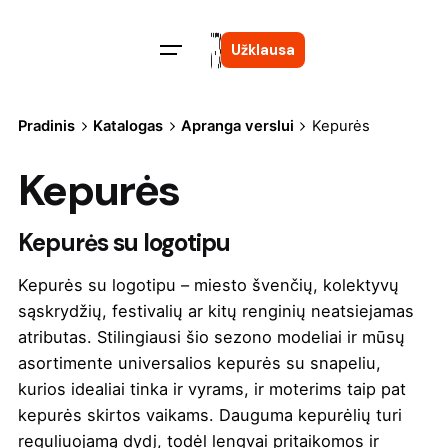
Skip
to
Užklausa
content
Pradinis
Katalogas
Apranga verslui
Kepurės
Kepurės
Kepurės su logotipu
Kepurės su logotipu – miesto švenčių, kolektyvų
sąskrydžių, festivalių ar kitų renginių neatsiejamas
atributas. Stilingiausi šio sezono modeliai ir mūsų
asortimente universalios kepurės su snapeliu,
kurios idealiai tinka ir vyrams, ir moterims taip pat
kepurės skirtos vaikams. Dauguma kepurėlių turi
reguliuojamą dydį, todėl lengvai pritaikomos ir