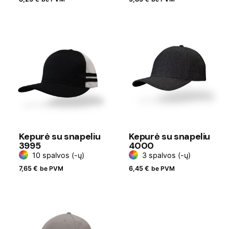
Kepurė su snapeliu
Kepurė su snapeliu
3995
4000
10 spalvos (-ų)
3 spalvos (-ų)
7,65
€
be PVM
6,45
€
be PVM