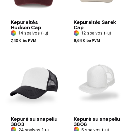
Kepuraitės
Kepuraitės Sarek
Hudson Cap
Cap
14 spalvos (-ų)
12 spalvos (-ų)
7,40
€
be PVM
6,64
€
be PVM
Kepurė su snapeliu
Kepurė su snapeliu
3803
3806
24 spalvos (-ų)
5 spalvos (-ų)