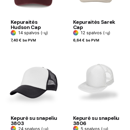
Kepuraitės
Kepuraitės Sarek
Hudson Cap
Cap
14 spalvos (-ų)
12 spalvos (-ų)
7,40
€
be PVM
6,64
€
be PVM
Kepurė su snapeliu
Kepurė su snapeliu
3803
3806
24 spalvos (-ų)
5 spalvos (-ų)