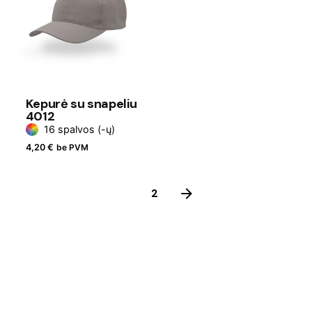
Kepurė su snapeliu
4012
16 spalvos (-ų)
4,20
€
be PVM
1
2