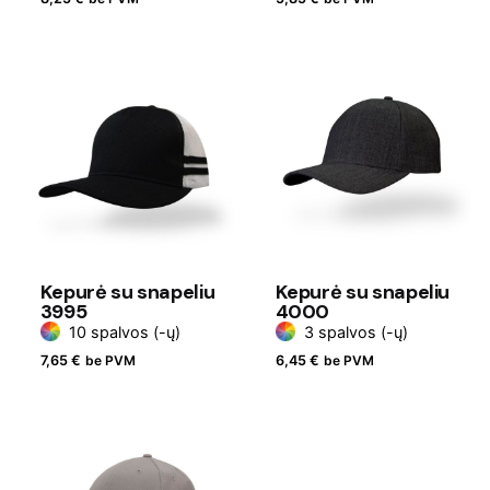
Kepurė su snapeliu
Kepurė su snapeliu
3995
4000
10 spalvos (-ų)
3 spalvos (-ų)
7,65
€
be PVM
6,45
€
be PVM