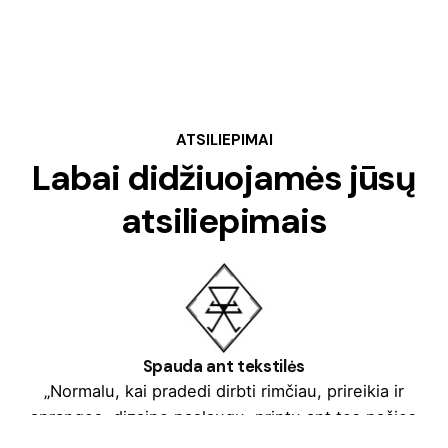
ATSILIEPIMAI
Labai didžiuojamės jūsų
atsiliepimais
Spauda ant tekstilės
„Normalu, kai pradedi dirbti rimčiau, prireikia ir
aprangos, dizaino paslaugų, printų ant tos pačios
aprangos, dovanų. Kolega Tomas Augulis pasiūlė