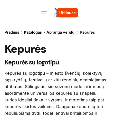
Skip
to
Užklausa
content
Pradinis
Katalogas
Apranga verslui
Kepurės
Kepurės
Kepurės su logotipu
Kepurės su logotipu – miesto švenčių, kolektyvų
sąskrydžių, festivalių ar kitų renginių neatsiejamas
atributas. Stilingiausi šio sezono modeliai ir mūsų
asortimente universalios kepurės su snapeliu,
kurios idealiai tinka ir vyrams, ir moterims taip pat
kepurės skirtos vaikams. Dauguma kepurėlių turi
reguliuojamą dydį, todėl lengvai pritaikomos ir