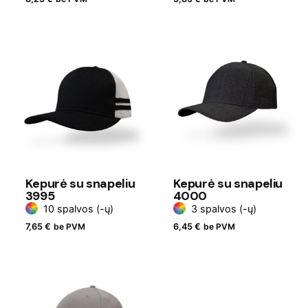
Kepurė su snapeliu
Kepurė su snapeliu
3995
4000
10 spalvos (-ų)
3 spalvos (-ų)
7,65
€
be PVM
6,45
€
be PVM