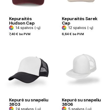
Kepuraitės
Kepuraitės Sarek
Hudson Cap
Cap
14 spalvos (-ų)
12 spalvos (-ų)
7,40
€
be PVM
6,64
€
be PVM
Kepurė su snapeliu
Kepurė su snapeliu
3803
3806
24 spalvos (-ų)
5 spalvos (-ų)