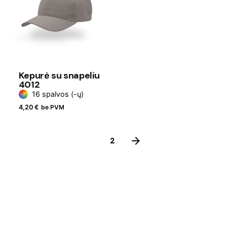
Kepurė su snapeliu
4012
16 spalvos (-ų)
4,20
€
be PVM
1
2