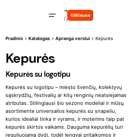
Skip
to
Užklausa
content
Pradinis
Katalogas
Apranga verslui
Kepurės
Kepurės
Kepurės su logotipu
Kepurės su logotipu – miesto švenčių, kolektyvų
sąskrydžių, festivalių ar kitų renginių neatsiejamas
atributas. Stilingiausi šio sezono modeliai ir mūsų
asortimente universalios kepurės su snapeliu,
kurios idealiai tinka ir vyrams, ir moterims taip pat
kepurės skirtos vaikams. Dauguma kepurėlių turi
reguliuojamą dydį, todėl lengvai pritaikomos ir