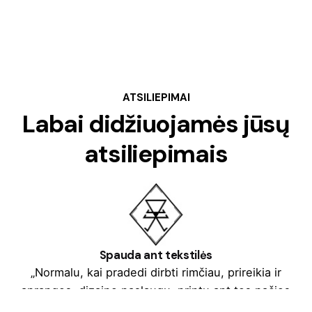
ATSILIEPIMAI
Labai didžiuojamės jūsų
atsiliepimais
Spauda ant tekstilės
„Normalu, kai pradedi dirbti rimčiau, prireikia ir
aprangos, dizaino paslaugų, printų ant tos pačios
aprangos, dovanų. Kolega Tomas Augulis pasiūlė