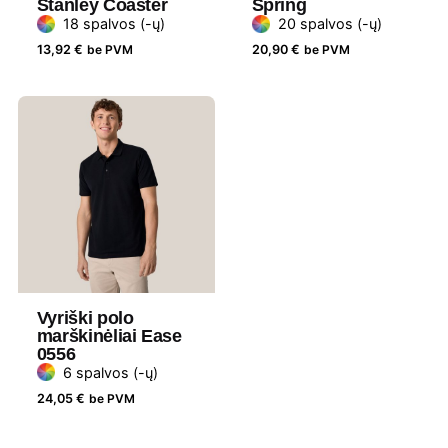
Stanley Coaster
Spring
Gramatūra
180 g/m²
18 spalvos (-ų)
20 spalvos (-ų)
/ Talpa
13,92
€
be PVM
20,90
€
be PVM
Prekės
Daiber
ženklas
Lytis
Moteriški
Vyriški polo
marškinėliai Ease
0556
6 spalvos (-ų)
24,05
€
be PVM