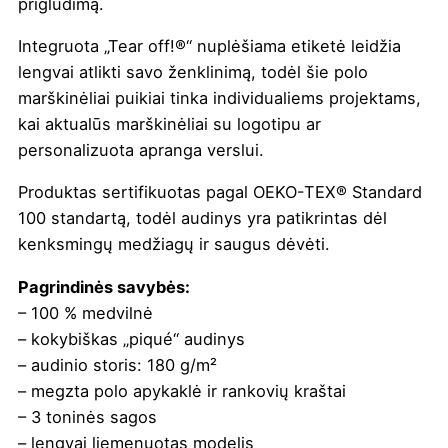
prigludimą.
Integruota „Tear off!®“ nuplėšiama etiketė leidžia
lengvai atlikti savo ženklinimą, todėl šie polo
marškinėliai puikiai tinka individualiems projektams,
kai aktualūs marškinėliai su logotipu ar
personalizuota apranga verslui.
Produktas sertifikuotas pagal OEKO-TEX® Standard
100 standartą, todėl audinys yra patikrintas dėl
kenksmingų medžiagų ir saugus dėvėti.
Pagrindinės savybės:
– 100 % medvilnė
– kokybiškas „piqué“ audinys
– audinio storis: 180 g/m²
– megzta polo apykaklė ir rankovių kraštai
– 3 toninės sagos
– lengvai liemenuotas modelis