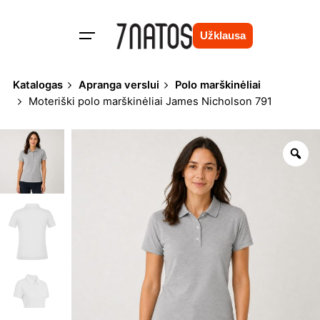
Skip
to
Užklausa
content
Katalogas
Apranga verslui
Polo marškinėliai
Moteriški polo marškinėliai James Nicholson 791
Zo