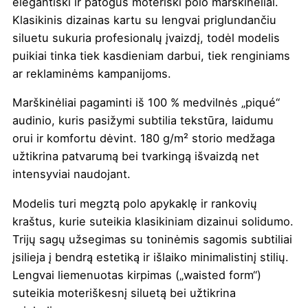
elegantiški ir patogūs moteriški polo marškinėliai.
Klasikinis dizainas kartu su lengvai priglundančiu
siluetu sukuria profesionalų įvaizdį, todėl modelis
puikiai tinka tiek kasdieniam darbui, tiek renginiams
ar reklaminėms kampanijoms.
Marškinėliai pagaminti iš 100 % medvilnės „piqué“
audinio, kuris pasižymi subtilia tekstūra, laidumu
orui ir komfortu dėvint. 180 g/m² storio medžaga
užtikrina patvarumą bei tvarkingą išvaizdą net
intensyviai naudojant.
Modelis turi megztą polo apykaklę ir rankovių
kraštus, kurie suteikia klasikiniam dizainui solidumo.
Trijų sagų užsegimas su toninėmis sagomis subtiliai
įsilieja į bendrą estetiką ir išlaiko minimalistinį stilių.
Lengvai liemenuotas kirpimas („waisted form“)
suteikia moteriškesnį siluetą bei užtikrina