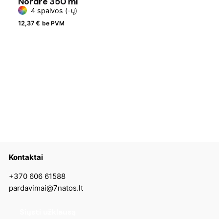
Nordre 350 ml
4 spalvos (-ų)
12,37
€
be PVM
Kontaktai
+370 606 61588
pardavimai@7natos.lt
Siųsti užklausą