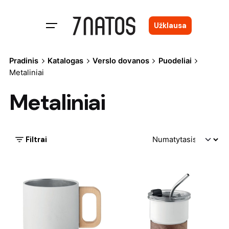
Skip
to
Užklausa
content
Pradinis
Katalogas
Verslo dovanos
Puodeliai
Metaliniai
Metaliniai
Filtrai