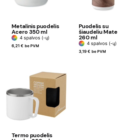
Metalinis puodelis
Puodelis su
Acero 350 ml
šiaudeliu Mate
260 ml
4 spalvos (-ų)
4 spalvos (-ų)
6,21
€
be PVM
3,19
€
be PVM
Termo puodelis