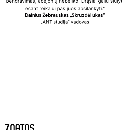
bendravimas, abejonių nebeliko. Drąsiai galiu siūlyti
esant reikalui pas juos apsilankyti.”
Dainius Žebrauskas „Skruzdėliukas”
„ANT studija” vadovas