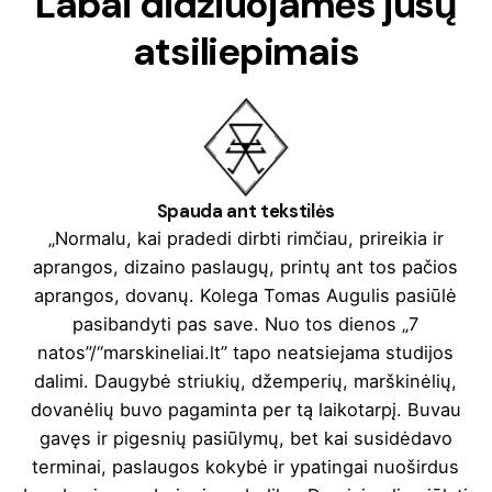
Labai didžiuojamės jūsų
atsiliepimais
Spauda ant tekstilės
„Normalu, kai pradedi dirbti rimčiau, prireikia ir
aprangos, dizaino paslaugų, printų ant tos pačios
aprangos, dovanų. Kolega Tomas Augulis pasiūlė
pasibandyti pas save. Nuo tos dienos „7
natos”/“marskineliai.lt” tapo neatsiejama studijos
dalimi. Daugybė striukių, džemperių, marškinėlių,
dovanėlių buvo pagaminta per tą laikotarpį. Buvau
gavęs ir pigesnių pasiūlymų, bet kai susidėdavo
terminai, paslaugos kokybė ir ypatingai nuoširdus