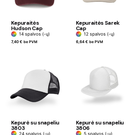
Kepuraitės
Kepuraitės Sarek
Hudson Cap
Cap
14 spalvos (-ų)
12 spalvos (-ų)
7,40
€
be PVM
6,64
€
be PVM
Kepurė su snapeliu
Kepurė su snapeliu
3803
3806
24 spalvos (-ų)
5 spalvos (-ų)