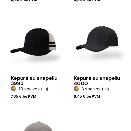
Kepurė su snapeliu
Kepurė su snapeliu
3995
4000
10 spalvos (-ų)
3 spalvos (-ų)
7,65
€
be PVM
6,45
€
be PVM