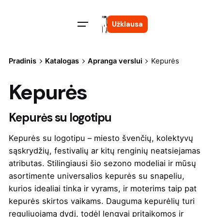
Skip
to
Užklausa
content
Pradinis
Katalogas
Apranga verslui
Kepurės
Kepurės
Kepurės su logotipu
Kepurės su logotipu – miesto švenčių, kolektyvų
sąskrydžių, festivalių ar kitų renginių neatsiejamas
atributas. Stilingiausi šio sezono modeliai ir mūsų
asortimente universalios kepurės su snapeliu,
kurios idealiai tinka ir vyrams, ir moterims taip pat
kepurės skirtos vaikams. Dauguma kepurėlių turi
reguliuojamą dydį, todėl lengvai pritaikomos ir