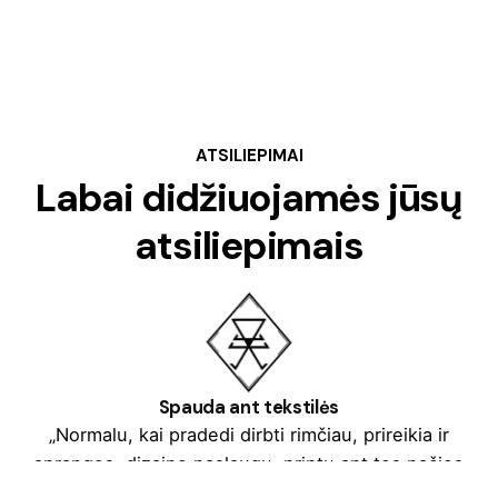
ATSILIEPIMAI
Labai didžiuojamės jūsų
atsiliepimais
Spauda ant tekstilės
„Normalu, kai pradedi dirbti rimčiau, prireikia ir
aprangos, dizaino paslaugų, printų ant tos pačios
aprangos, dovanų. Kolega Tomas Augulis pasiūlė