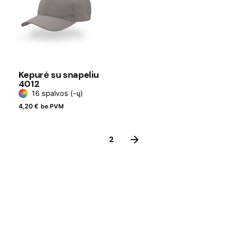
Kepurė su snapeliu
4012
16 spalvos (-ų)
4,20
€
be PVM
1
2