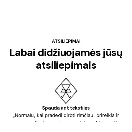
ATSILIEPIMAI
Labai didžiuojamės jūsų
atsiliepimais
Spauda ant tekstilės
„Normalu, kai pradedi dirbti rimčiau, prireikia ir
aprangos, dizaino paslaugų, printų ant tos pačios
aprangos, dovanų. Kolega Tomas Augulis pasiūlė