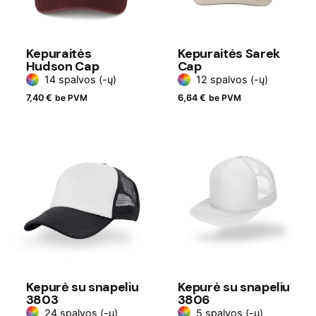
Kepuraitės
Kepuraitės Sarek
Hudson Cap
Cap
14 spalvos (-ų)
12 spalvos (-ų)
7,40
€
be PVM
6,64
€
be PVM
Kepurė su snapeliu
Kepurė su snapeliu
3803
3806
24 spalvos (-ų)
5 spalvos (-ų)