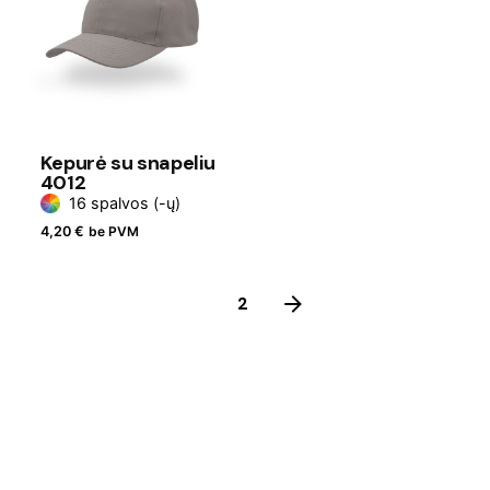
Kepurė su snapeliu
4012
16 spalvos (-ų)
4,20
€
be PVM
1
2