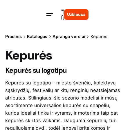
Skip
to
Užklausa
content
Pradinis
Katalogas
Apranga verslui
Kepurės
Kepurės
Kepurės su logotipu
Kepurės su logotipu – miesto švenčių, kolektyvų
sąskrydžių, festivalių ar kitų renginių neatsiejamas
atributas. Stilingiausi šio sezono modeliai ir mūsų
asortimente universalios kepurės su snapeliu,
kurios idealiai tinka ir vyrams, ir moterims taip pat
kepurės skirtos vaikams. Dauguma kepurėlių turi
reguliuojamą dydį, todėl lengvai pritaikomos ir