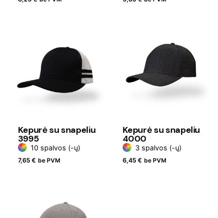
Kepurė su snapeliu
Kepurė su snapeliu
3995
4000
10 spalvos (-ų)
3 spalvos (-ų)
7,65
€
be PVM
6,45
€
be PVM