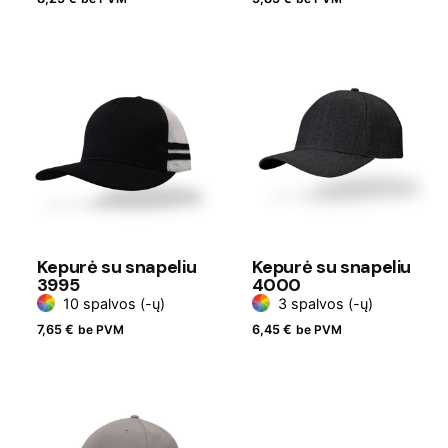
Kepurė su snapeliu
Kepurė su snapeliu
3995
4000
10 spalvos (-ų)
3 spalvos (-ų)
7,65
€
be PVM
6,45
€
be PVM