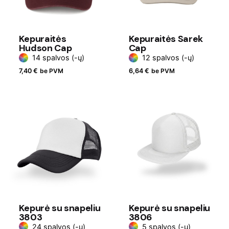
Kepuraitės
Kepuraitės Sarek
Hudson Cap
Cap
14 spalvos (-ų)
12 spalvos (-ų)
7,40
€
be PVM
6,64
€
be PVM
Kepurė su snapeliu
Kepurė su snapeliu
3803
3806
24 spalvos (-ų)
5 spalvos (-ų)