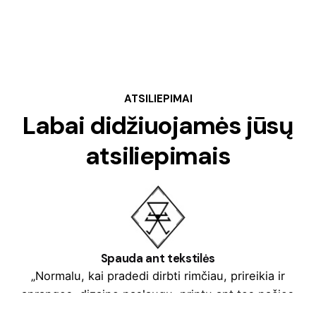
ATSILIEPIMAI
Labai didžiuojamės jūsų
atsiliepimais
Spauda ant tekstilės
„Normalu, kai pradedi dirbti rimčiau, prireikia ir
aprangos, dizaino paslaugų, printų ant tos pačios
aprangos, dovanų. Kolega Tomas Augulis pasiūlė