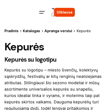
Skip
to
Užklausa
content
Pradinis
Katalogas
Apranga verslui
Kepurės
Kepurės
Kepurės su logotipu
Kepurės su logotipu – miesto švenčių, kolektyvų
sąskrydžių, festivalių ar kitų renginių neatsiejamas
atributas. Stilingiausi šio sezono modeliai ir mūsų
asortimente universalios kepurės su snapeliu,
kurios idealiai tinka ir vyrams, ir moterims taip pat
kepurės skirtos vaikams. Dauguma kepurėlių turi
reguliuojamą dydį, todėl lengvai pritaikomos ir