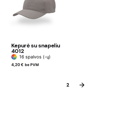
Kepurė su snapeliu
4012
16 spalvos (-ų)
4,20
€
be PVM
1
2