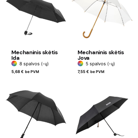
Mechaninis skėtis
Mechaninis skėtis
Ida
Jova
8 spalvos (-ų)
5 spalvos (-ų)
5,68
€
be PVM
7,55
€
be PVM