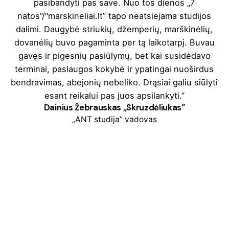
pasibandyti pas save. Nuo tos dienos „7
natos”/“marskineliai.lt” tapo neatsiejama studijos
dalimi. Daugybė striukių, džemperių, marškinėlių,
dovanėlių buvo pagaminta per tą laikotarpį. Buvau
gavęs ir pigesnių pasiūlymų, bet kai susidėdavo
terminai, paslaugos kokybė ir ypatingai nuoširdus
bendravimas, abejonių nebeliko. Drąsiai galiu siūlyti
esant reikalui pas juos apsilankyti.”
Dainius Žebrauskas „Skruzdėliukas”
„ANT studija” vadovas