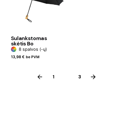
Sulankstomas
skėtis Bo
8 spalvos (-ų)
13,98
€
be PVM
1
2
3