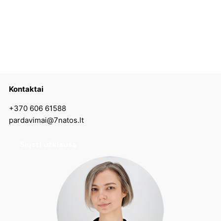
Kontaktai
+370 606 61588
pardavimai@7natos.lt
Siųsti užklausą