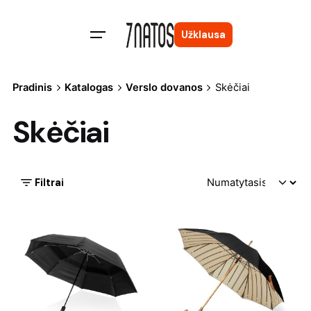
Skip
to
Užklausa
content
Pradinis
Katalogas
Verslo dovanos
Skėčiai
Skėčiai
Filtrai