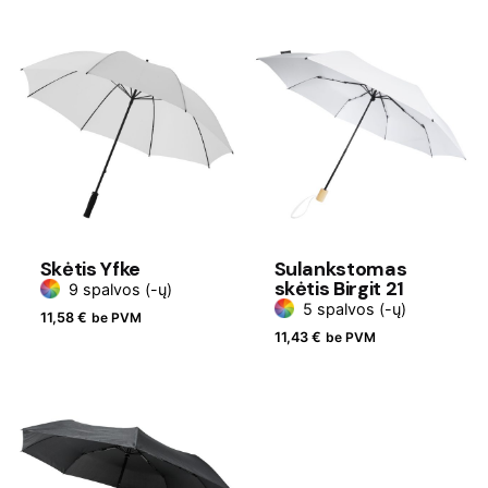
Skėtis Yfke
Sulankstomas
skėtis Birgit 21
9 spalvos (-ų)
5 spalvos (-ų)
11,58
€
be PVM
11,43
€
be PVM