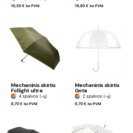
10,50
€
be PVM
19,80
€
be PVM
Mechaninis skėtis
Mechaninis skėtis
Follight ultra
Gota
4 spalvos (-ų)
2 spalvos (-ų)
8,70
€
be PVM
6,70
€
be PVM