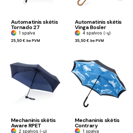
Automatinis skėtis
Automatinis skėtis
Tornado 27
Vinga Bosler
1 spalva
4 spalvos (-ų)
25,50
€
be PVM
35,50
€
be PVM
Mechaninis skėtis
Mechaninis skėtis
Aware RPET
Contrary
2 spalvos (-ų)
1 spalva