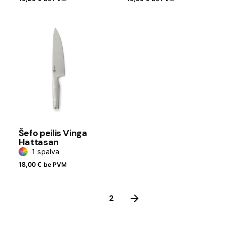
Šefo peilis Vinga
Hattasan
1 spalva
18,00
€
be PVM
1
2