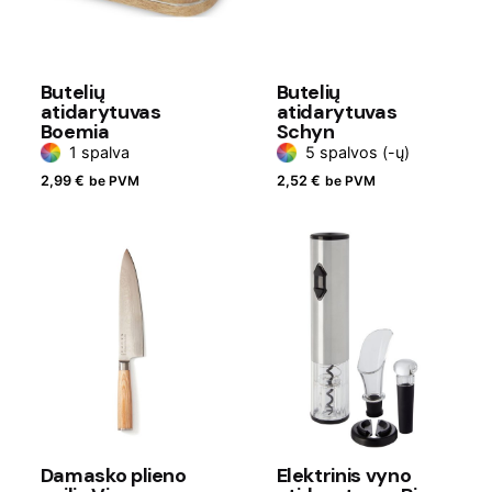
Butelių
Butelių
atidarytuvas
atidarytuvas
Boemia
Schyn
1 spalva
5 spalvos (-ų)
2,99
€
be PVM
2,52
€
be PVM
Damasko plieno
Elektrinis vyno