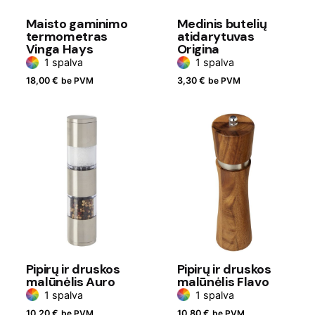
Maisto gaminimo
Medinis butelių
termometras
atidarytuvas
Vinga Hays
Origina
1 spalva
1 spalva
18,00
€
be PVM
3,30
€
be PVM
Pipirų ir druskos
Pipirų ir druskos
malūnėlis Auro
malūnėlis Flavo
1 spalva
1 spalva
10,20
€
be PVM
10,80
€
be PVM