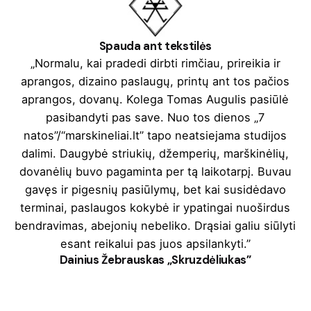
Spauda ant tekstilės
„Normalu, kai pradedi dirbti rimčiau, prireikia ir
aprangos, dizaino paslaugų, printų ant tos pačios
aprangos, dovanų. Kolega Tomas Augulis pasiūlė
pasibandyti pas save. Nuo tos dienos „7
natos”/“marskineliai.lt” tapo neatsiejama studijos
dalimi. Daugybė striukių, džemperių, marškinėlių,
dovanėlių buvo pagaminta per tą laikotarpį. Buvau
gavęs ir pigesnių pasiūlymų, bet kai susidėdavo
terminai, paslaugos kokybė ir ypatingai nuoširdus
bendravimas, abejonių nebeliko. Drąsiai galiu siūlyti
esant reikalui pas juos apsilankyti.”
Dainius Žebrauskas „Skruzdėliukas”
„ANT studija” vadovas