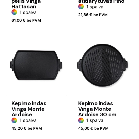
peilis Vinga
atidarytuvas Pino
Hattasan
1 spalva
1 spalva
21,86
€
be PVM
61,00
€
be PVM
Kepimo indas
Kepimo indas
Vinga Monte
Vinga Monte
Ardoise
Ardoise 30 cm
1 spalva
1 spalva
45,20
€
be PVM
45,00
€
be PVM