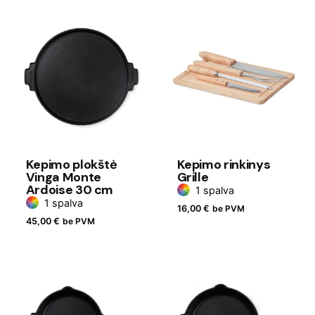
Kepimo plokštė
Kepimo rinkinys
Vinga Monte
Grille
Ardoise 30 cm
1 spalva
1 spalva
16,00
€
be PVM
45,00
€
be PVM