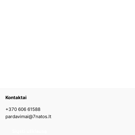
Kontaktai
+370 606 61588
pardavimai@7natos.lt
Siųsti užklausą